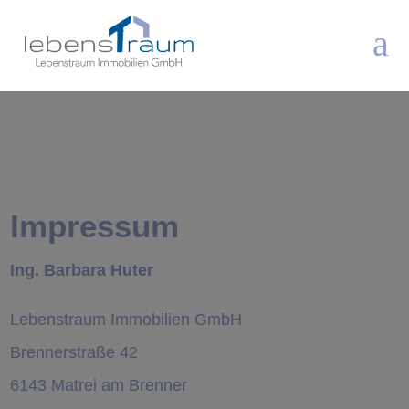
a
Impressum
Ing. Barbara Huter
Lebenstraum Immobilien GmbH
Brennerstraße 42
6143 Matrei am Brenner