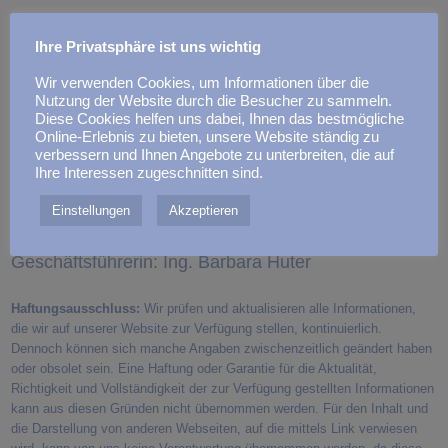
URL:
www.lebenstraum-immo.com
Ihre Privatsphäre ist uns wichtig
bh@lebenstraum-immo.com
Wir verwenden Cookies, um Informationen über die
Nutzung der Website durch die Besucher zu sammeln.
UID: ATU 711 88 939
Diese Cookies helfen uns dabei, Ihnen das bestmögliche
Online-Erlebnis zu bieten, unsere Website ständig zu
FN: 435 017g
verbessern und Ihnen Angebote zu unterbreiten, die auf
Ihre Interessen zugeschnitten sind.
LG Innsbruck
Einstellungen
Akzeptieren
Gründungsjahr: 2015
Geschäftsführerin: Ing. Barbara Huter
Haftungsausschluss:
Wir prüfen und aktualisieren alle Informationen,
die wir auf unserer Website zur Verfügung stellen, kontinuierlich.
Dennoch können sich manche Angaben zwischenzeitlich geändert haben
oder obsolet sein. Eine Haftung oder Garantie für die Aktualität,
Richtigkeit und Vollständigkeit der zur Verfügung gestellten Informationen
kann aus diesen Gründen nicht übernommen werden. Für den Inhalt und
die Darstellung von anderen Webseiten, auf die mittels Link verwiesen